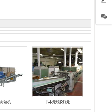
动封箱机
书本无线胶订龙
自