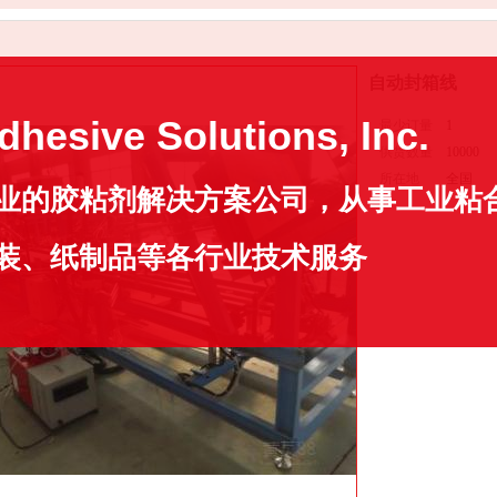
自动封箱线
dhesive Solutions, Inc.
最少订量
1
供货数量
10000
所在地
全国
业的胶粘剂解决方案公司，从事工业粘
装、纸制品等各行业技术服务
收藏